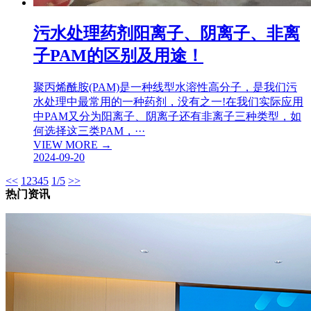
污水处理药剂阳离子、阴离子、非离
子PAM的区别及用途！
聚丙烯酰胺(PAM)是一种线型水溶性高分子，是我们污
水处理中最常用的一种药剂，没有之一!在我们实际应用
中PAM又分为阳离子、阴离子还有非离子三种类型，如
何选择这三类PAM，···
VIEW MORE →
2024-09-20
<<
1
2
3
4
5
1/5
>>
热门资讯