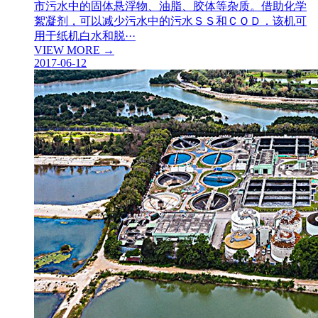
市污水中的固体悬浮物、油脂、胶体等杂质。借助化学
絮凝剂，可以减少污水中的污水ＳＳ和ＣＯＤ．该机可
用于纸机白水和脱···
VIEW MORE →
2017-06-12