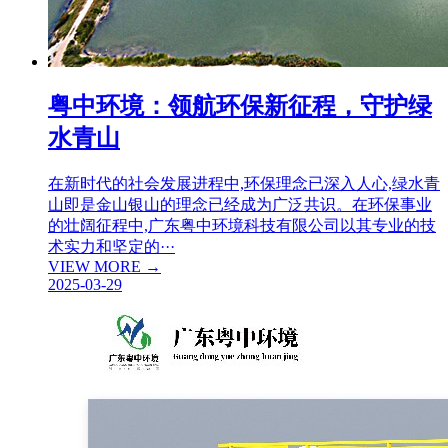
粤中环境：领航环保新征程，守护绿
水青山
在新时代的社会发展进程中,环保理念已深入人心,绿水青
山即是金山银山的理念已经成为广泛共识。在环保事业
的壮阔征程中,广东粤中环境科技有限公司以其专业的技
术实力和坚定的···
VIEW MORE →
2025-03-29