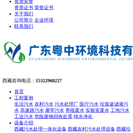
资质荣誉
资质证书
荣誉证书
关于我们
公司简介
企业环境
联系我们
西藏咨询电话：
15322968227
首页
工程案例
生活污水
农村污水
污水处理厂
医疗污水
垃圾渗滤液污
水
高速路污水
屠宰污水
养殖废水
实验室废水
工地污水
工业污水
危险废物回收处置
纯水净化
设备介绍
西藏污水处理一体化设备
西藏农村污水处理设备
西藏垃