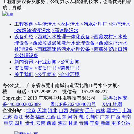
工程相关设备及服务；公司力求以精湛的技术，创造优秀的品
质，真诚...
工程案例
>
生活污水
>
农村污水
>
污水处理厂
>
医疗污水
>
垃圾渗滤液污水
>
高速路污水
设备介绍
>
西藏污水处理一体化设备
>
西藏农村污水处
理设备
>
西藏垃圾渗滤液污水处理设备
>
西藏医疗污水
处理设备
>
西藏高速路污水处理设备
>
西藏外贸出口污
水处理设备
新闻资讯
>
行业新闻
>
公司新闻
资质荣誉
>
资质证书
>
荣誉证书
关于我们
>
公司简介
>
企业环境
办公地址：广东省东莞市南城街道宏北路16号水业大厦3
楼 电话：15322968227 微信号：15322968227
Copyright © 2010 广东粤中环境科技有限公司
粤公网安
备44030002002889
粤ICP备2024204073号
XML地图
企业分站：
北京
天津
河北
山西
内蒙古
辽宁
吉林
黑龙江
上海
江苏
浙江
安徽
福建
江西
山东
河南
湖北
湖南
广东
广西
海南
重庆
四川
贵州
云南
西藏
陕西
甘肃
青海
宁夏
新疆
更多分站