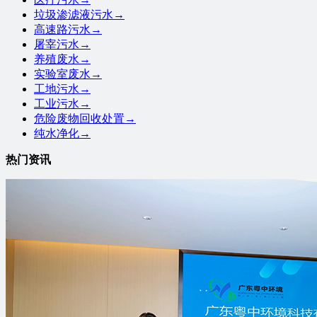
垃圾渗滤液污水
→
高速路污水
→
屠宰污水
→
养殖废水
→
实验室废水
→
工地污水
→
工业污水
→
危险废物回收处置
→
纯水净化
→
热门资讯