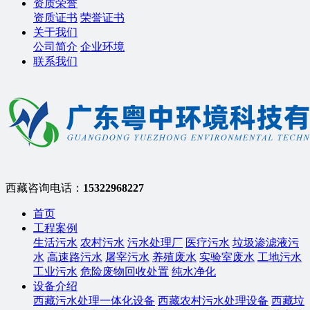
资质荣誉
资质证书
荣誉证书
关于我们
公司简介
企业环境
联系我们
西藏咨询电话：
15322968227
首页
工程案例
生活污水
农村污水
污水处理厂
医疗污水
垃圾渗滤液污
水
高速路污水
屠宰污水
养殖废水
实验室废水
工地污水
工业污水
危险废物回收处置
纯水净化
设备介绍
西藏污水处理一体化设备
西藏农村污水处理设备
西藏垃