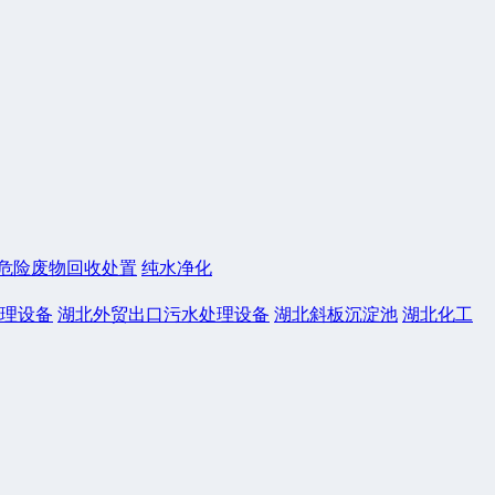
危险废物回收处置
纯水净化
理设备
湖北外贸出口污水处理设备
湖北斜板沉淀池
湖北化工