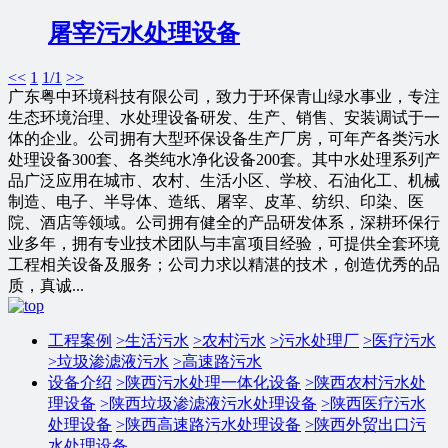
屠宰污水处理设备
<<
1
1/1
>>
广东粤中环境科技有限公司，致力于环保青山绿水事业，专注
生态环境治理、水处理设备研发、生产、销售、安装调试于一
体的企业。公司拥有大型环保设备生产厂房，可年产各类污水
处理设备300套、各类纯水净化设备200套。其中水处理系列产
品广泛应用在城市、农村、生活小区、学校、石油化工、机械
制造、电子、半导体、造纸、屠宰、皮革、纺织、印染、医
院、酒店等领域。公司拥有健全的产品研发体系，深耕环保行
业多年，拥有专业技术团队与丰富项目经验，可提供全套环境
工程相关设备及服务；公司力求以精湛的技术，创造优秀的品
质，真诚...
工程案例
>
生活污水
>
农村污水
>
污水处理厂
>
医疗污水
>
垃圾渗滤液污水
>
高速路污水
设备介绍
>
陕西污水处理一体化设备
>
陕西农村污水处
理设备
>
陕西垃圾渗滤液污水处理设备
>
陕西医疗污水
处理设备
>
陕西高速路污水处理设备
>
陕西外贸出口污
水处理设备