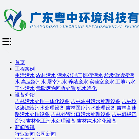
首页
工程案例
生活污水
农村污水
污水处理厂
医疗污水
垃圾渗滤液污
水
高速路污水
屠宰污水
养殖废水
实验室废水
工地污水
工业污水
危险废物回收处置
纯水净化
设备介绍
吉林污水处理一体化设备
吉林农村污水处理设备
吉林垃
圾渗滤液污水处理设备
吉林医疗污水处理设备
吉林高速
路污水处理设备
吉林外贸出口污水处理设备
吉林斜板沉
淀池
吉林化工污水处理设备
吉林纯水净化设备
新闻资讯
行业新闻
公司新闻