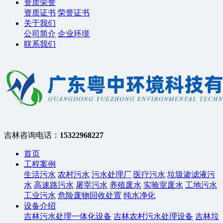
资质荣誉
资质证书
荣誉证书
关于我们
公司简介
企业环境
联系我们
吉林咨询电话：
15322968227
首页
工程案例
生活污水
农村污水
污水处理厂
医疗污水
垃圾渗滤液污
水
高速路污水
屠宰污水
养殖废水
实验室废水
工地污水
工业污水
危险废物回收处置
纯水净化
设备介绍
吉林污水处理一体化设备
吉林农村污水处理设备
吉林垃